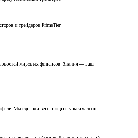
торов и трейдеров PrimeTier.
х новостей мировых финансов. Знания — ваш
тфеле. Мы сделали весь процесс максимально
ства также легко и быстро, без лишних усилий.