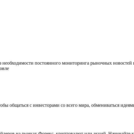
з необходимости постоянного мониторинга рыночных новостей 
овле
обы общаться с инвесторами со всего мира, обмениваться идеями
йдеров на рынках Форекс, криптовалют или акций. Начинайте к