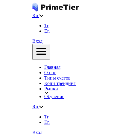
Ru
Tr
En
Вход
Главная
О нас
Типы счетов
Копи-трейдинг
Рынки
Обучение
Ru
Tr
En
Вход